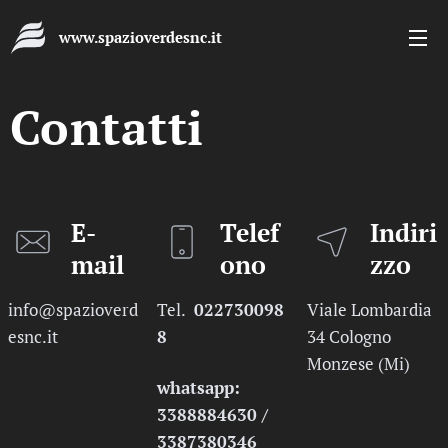
www.spazioverdesnc.it
Contatti
E-
Telef
Indiri
mail
ono
zzo
info@spazioverd
Tel.
022730098
Viale Lombardia
esnc.it
8
34 Cologno
Monzese (Mi)
whatsapp:
3388884630 /
3387380346